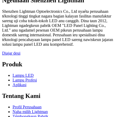
Ngeunaan Shenzhen Lightman
Shenzhen Lightman Optoelectronics Co., Ltd nyaéta perusahaan
téknologi tinggi tingkat nagara bagian kalayan fasilitas manufaktur
sareng uji coba tokoh-tokoh LED anu canggih. Dina taun 2012,
Lightman ngadegkeun pabrik OEM "LED Panel Lighting Co.,
Ltd." anu ngadamel pesenan OEM pikeun perusahaan lampu
domestik sareng internasional. Perusahaan ieu spesialisasi dina
téknologi pencahayaan lampu panel LED sareng nawiskeun jajaran
solusi lampu panel LED anu komprehensif.
Diajar deui
Produk
Lampu LED
Lampu Profesi
Aplikasi
Tentang Kami
Profil Perusahaan
Naha milih Lightman
Témbongkeun Pabrik