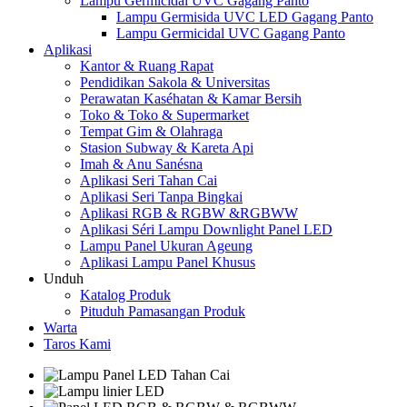
Lampu Germicidal UVC Gagang Panto
Lampu Germisida UVC LED Gagang Panto
Lampu Germicidal UVC Gagang Panto
Aplikasi
Kantor & Ruang Rapat
Pendidikan Sakola & Universitas
Perawatan Kaséhatan & Kamar Bersih
Toko & Toko & Supermarket
Tempat Gim & Olahraga
Stasion Subway & Kareta Api
Imah & Anu Sanésna
Aplikasi Seri Tahan Cai
Aplikasi Seri Tanpa Bingkai
Aplikasi RGB & RGBW &RGBWW
Aplikasi Séri Lampu Downlight Panel LED
Lampu Panel Ukuran Ageung
Aplikasi Lampu Panel Khusus
Unduh
Katalog Produk
Pituduh Pamasangan Produk
Warta
Taros Kami