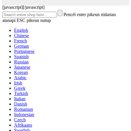
[javascript]
[/javascript]
Pencét enter pikeun milarian
atanapi ESC pikeun nutup
English
Chinese
French
German
Portuguese
Spanish
Russian
Japanese
Korean
Arabic
Irish
Greek
Turkish
Italian
Danish
Romanian
Indonesian
Czech
Afrikaans
Swedish