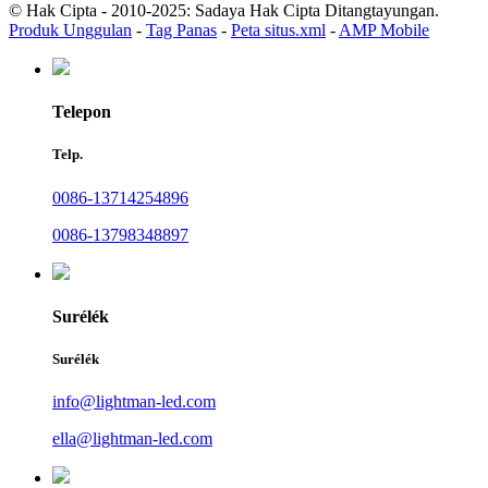
© Hak Cipta - 2010-2025: Sadaya Hak Cipta Ditangtayungan.
Produk Unggulan
-
Tag Panas
-
Peta situs.xml
-
AMP Mobile
Telepon
Telp.
0086-13714254896
0086-13798348897
Surélék
Surélék
info@lightman-led.com
ella@lightman-led.com